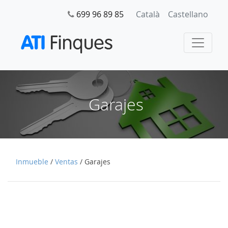
699 96 89 85
Català
Castellano
Garajes
Inmueble
/
Ventas
/
Garajes