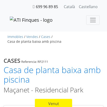
699 96 89 85
Català
Castellano
Immobles
/
Vendes
/
Cases
/
Casa de planta baixa amb piscina
CASES
Referencia: RP2111
Casa de planta baixa amb
piscina
Maçanet - Residencial Park
Venut