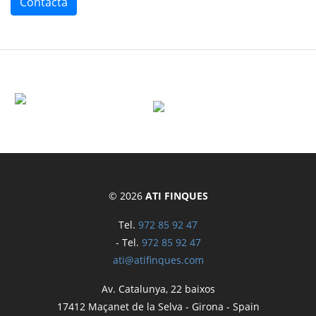
Contacta
© 2026
ATI FINQUES
Tel.
972 85 92 47
- Tel.
972 85 92 47
ati@atifinques.com
Av. Catalunya, 22 baixos
17412
Maçanet de la Selva
-
Girona
-
Spain