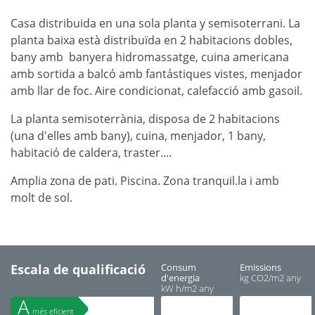
Casa distribuida en una sola planta y semisoterrani. La
planta baixa està distribuïda en 2 habitacions dobles,
bany amb banyera hidromassatge, cuina americana
amb sortida a balcó amb fantástiques vistes, menjador
amb llar de foc. Aire condicionat, calefacció amb gasoil.
La planta semisoterrània, disposa de 2 habitacions
(una d'elles amb bany), cuina, menjador, 1 bany,
habitació de caldera, traster....
Amplia zona de pati. Piscina. Zona tranquil.la i amb
molt de sol.
Escala de qualificació
Consum
Emissions
d'energia
kg CO
2
/m
2
any
kW h/m
2
any
A
més eficient